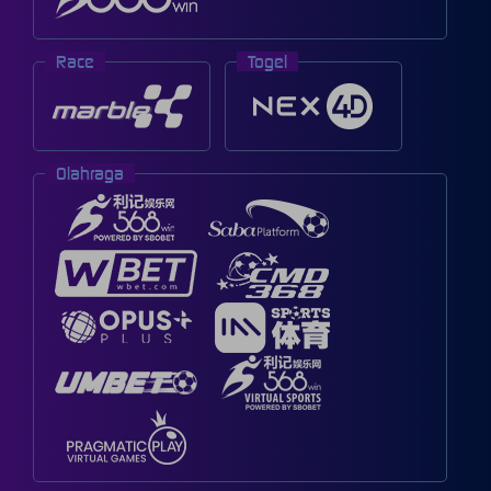
Race
Togel
Olahraga