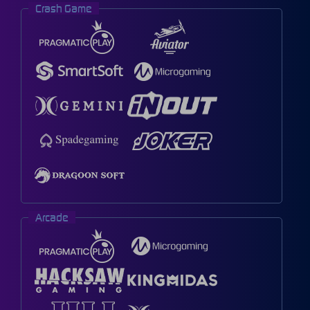
Crash Game
Arcade