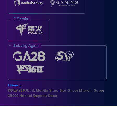
E-Sports
Sabung Ayam
Home
›
IXPLAY88⚡Link Mobile Situs Slot Gacor Maxwin Super
X5000 Hari Ini Deposit Dana