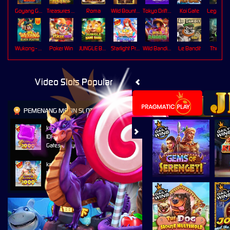
Goyang Gaib
Treasures of Aztec
Roma
Wild Bounty Showdown
Tokyo Drift Nitro
Koi Gate
Wukong - Black Scatter
Poker Win
JUNGLE BANG BANG
Starlight Princess
Wild Bandito
Le Bandit
The Cryp
Video Slots Popular
PEMENANG MESIN SLOT
kasicua****8
IDR
8,490,000.00
Gates of Olympus 1000
kasicua****8
IDR
6,471,500.00
Gates of Olympus 1000
kasicua****8
IDR
5,252,000.00
Gates of Olympus 1000