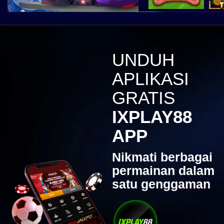
kasicua****8
IDR
5,230,400.00
Gates of Olympus 1000
intand****9
IDR
5,208,000.00
UNDUH
Mahjong Wins 3 – Black
Scatter
APLIKASI
ha****2
GRATIS
IDR
4,753,600.00
Yum Yum Powerways
IXPLAY88
sand****2
APP
IDR
16,607,200.00
Gates of Olympus 1000
Nikmati berbagai
kasicua****8
IDR
16,194,000.00
permainan dalam
Gates of Olympus 1000
satu genggaman
kasicua****8
IDR
14,110,000.00
Gates of Olympus 1000